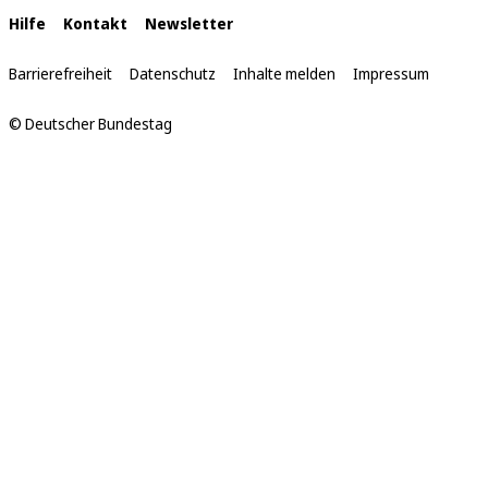
hier:
Interne
Hilfe
Kontakt
Newsletter
Links
Barrierefreiheit
Datenschutz
Inhalte melden
Impressum
© Deutscher Bundestag