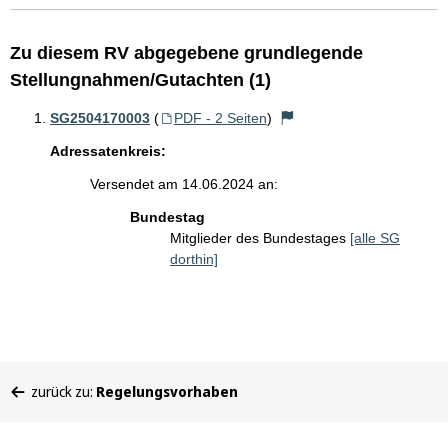
Zu diesem RV abgegebene grundlegende
Stellungnahmen/Gutachten (1)
SG2504170003
(
PDF - 2 Seiten
)
Adressatenkreis:
Versendet am 14.06.2024 an:
Bundestag
Mitglieder des Bundestages
[alle SG
dorthin]
Sie
zurück zu:
Regelungsvorhaben
befinden
sich