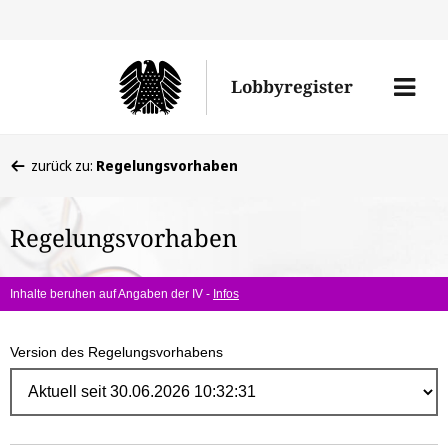
Direk
zum
Men
Lobbyregister
Inhal
öffne
Sie
zurück zu:
Regelungsvorhaben
befinden
sich
Regelungsvorhaben
hier:
Inhalte beruhen auf Angaben der IV -
Infos
Version des Regelungsvorhabens