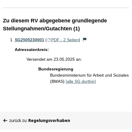
Zu diesem RV abgegebene grundlegende
Stellungnahmen/Gutachten (1)
SG2505230001
(
PDF - 2 Seiten
)
Adressatenkreis:
Versendet am 23.05.2025 an:
Bundesregierung
Bundesministerium für Arbeit und Soziales
(BMAS)
[alle SG dorthin]
Sie
zurück zu:
Regelungsvorhaben
befinden
sich