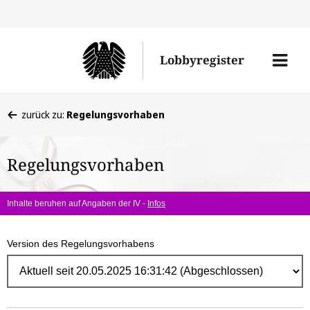
Direk
zum
Men
Lobbyregister
Inhal
öffne
Sie
zurück zu:
Regelungsvorhaben
befinden
sich
Regelungsvorhaben
hier:
Inhalte beruhen auf Angaben der IV -
Infos
Version des Regelungsvorhabens