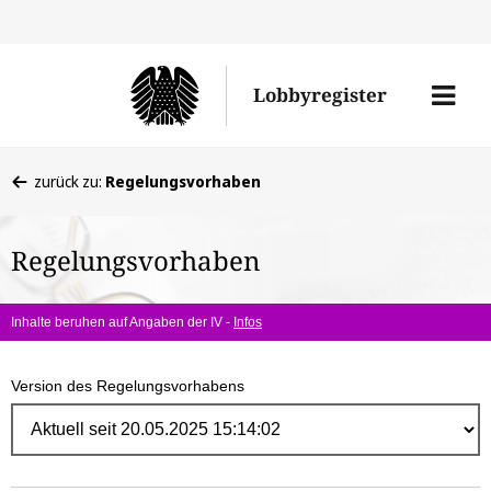
Direk
zum
Men
Lobbyregister
Inhal
öffne
Sie
zurück zu:
Regelungsvorhaben
befinden
sich
Regelungsvorhaben
hier:
Inhalte beruhen auf Angaben der IV -
Infos
Version des Regelungsvorhabens