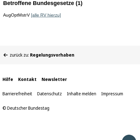
Betroffene Bundesgesetze (1)
AugOptMstrV
[alle RV hierzu]
Sie
zurück zu:
Regelungsvorhaben
befinden
sich
hier:
Interne
Hilfe
Kontakt
Newsletter
Links
Barrierefreiheit
Datenschutz
Inhalte melden
Impressum
© Deutscher Bundestag