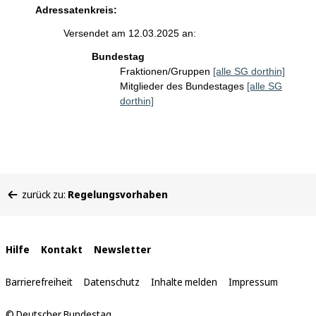
Adressatenkreis:
Versendet am 12.03.2025 an:
Bundestag
Fraktionen/Gruppen
[alle SG dorthin]
Mitglieder des Bundestages
[alle SG
dorthin]
Sie
zurück zu:
Regelungsvorhaben
befinden
sich
hier:
Interne
Hilfe
Kontakt
Newsletter
Links
Barrierefreiheit
Datenschutz
Inhalte melden
Impressum
© Deutscher Bundestag