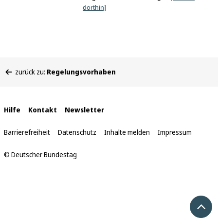
dorthin]
Sie
zurück zu:
Regelungsvorhaben
befinden
sich
hier:
Interne
Hilfe
Kontakt
Newsletter
Links
Barrierefreiheit
Datenschutz
Inhalte melden
Impressum
© Deutscher Bundestag
Nach