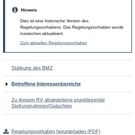
Hinweis
Dies ist eine historische Version des
Regelungsvorhabens. Das Regelungsvorhaben wurde
inzwischen aktualisiert.
Zum aktuellen Regelungsvorhaben
Navigation
Stärkung des BMZ
für
Betroffene Interessenbereiche
den
Zu diesem RV abgegebene grundlegende
Seiteninhalt
Stellungnahmen/Gutachten
Regelungsvorhaben herunterladen (PDF)