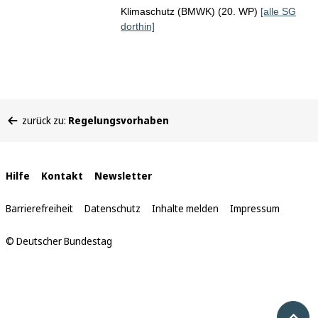
Klimaschutz (BMWK) (20. WP)
[alle SG
dorthin]
Sie
zurück zu:
Regelungsvorhaben
befinden
sich
hier:
Interne
Hilfe
Kontakt
Newsletter
Links
Barrierefreiheit
Datenschutz
Inhalte melden
Impressum
© Deutscher Bundestag
Nach