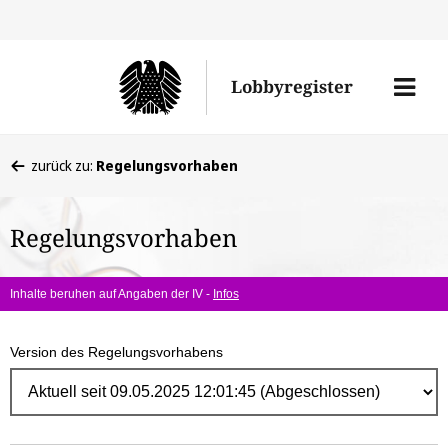
Direk
zum
Men
Lobbyregister
Inhal
öffne
Sie
zurück zu:
Regelungsvorhaben
befinden
sich
Regelungsvorhaben
hier:
Inhalte beruhen auf Angaben der IV -
Infos
Version des Regelungsvorhabens