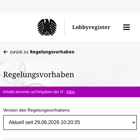
Direk
zum
Men
Lobbyregister
Inhal
öffne
Sie
zurück zu:
Regelungsvorhaben
befinden
sich
Regelungsvorhaben
hier:
Inhalte beruhen auf Angaben der IV -
Infos
Version des Regelungsvorhabens