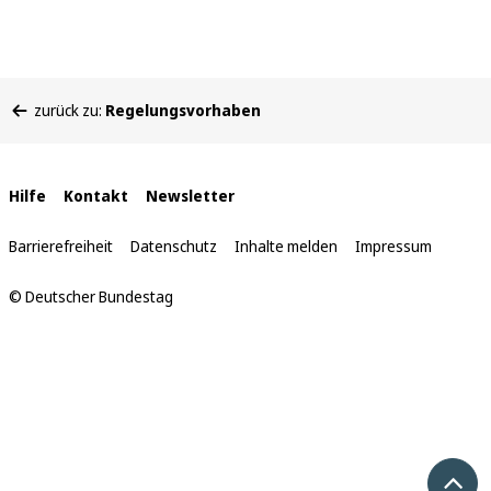
Sie
zurück zu:
Regelungsvorhaben
befinden
sich
hier:
Interne
Hilfe
Kontakt
Newsletter
Links
Barrierefreiheit
Datenschutz
Inhalte melden
Impressum
© Deutscher Bundestag
Nach