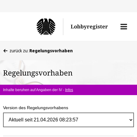
Direk
zum
Men
Lobbyregister
Inhal
öffne
Sie
zurück zu:
Regelungsvorhaben
befinden
sich
Regelungsvorhaben
hier:
Inhalte beruhen auf Angaben der IV -
Infos
Version des Regelungsvorhabens