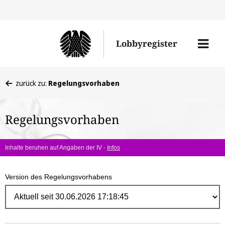
Direk
zum
Men
Lobbyregister
Inhal
öffne
Sie
zurück zu:
Regelungsvorhaben
befinden
sich
Regelungsvorhaben
hier:
Inhalte beruhen auf Angaben der IV -
Infos
Version des Regelungsvorhabens