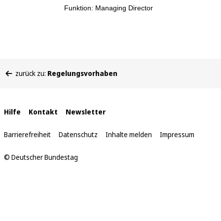
Funktion: Managing Director
Sie
zurück zu:
Regelungsvorhaben
befinden
sich
hier:
Interne
Hilfe
Kontakt
Newsletter
Links
Barrierefreiheit
Datenschutz
Inhalte melden
Impressum
© Deutscher Bundestag