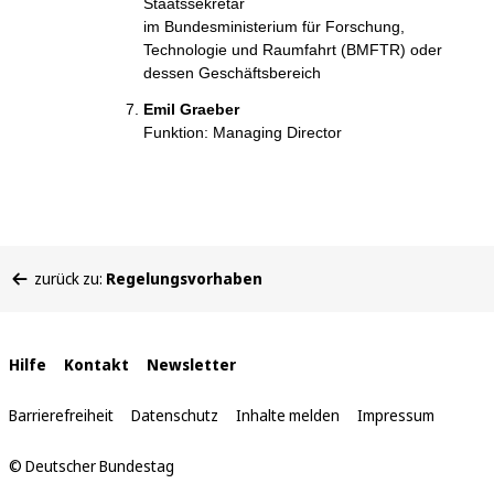
Staatssekretär
im Bundesministerium für Forschung,
Technologie und Raumfahrt (BMFTR) oder
dessen Geschäftsbereich
Emil Graeber
Funktion: Managing Director
Sie
zurück zu:
Regelungsvorhaben
befinden
sich
hier:
Interne
Hilfe
Kontakt
Newsletter
Links
Barrierefreiheit
Datenschutz
Inhalte melden
Impressum
© Deutscher Bundestag