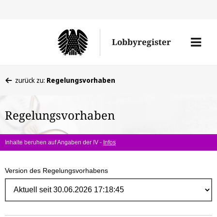
Direk
zum
Men
Lobbyregister
Inhal
öffne
Sie
zurück zu:
Regelungsvorhaben
befinden
sich
Regelungsvorhaben
hier:
Inhalte beruhen auf Angaben der IV -
Infos
Version des Regelungsvorhabens