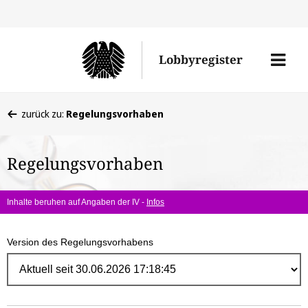
Direk
zum
Men
Lobbyregister
Inhal
öffne
Sie
zurück zu:
Regelungsvorhaben
befinden
sich
Regelungsvorhaben
hier:
Inhalte beruhen auf Angaben der IV -
Infos
Version des Regelungsvorhabens