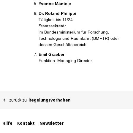
Yvonne Mäntele
Dr. Roland Philippi
Tätigkeit bis 11/24:
Staatssekretär
im Bundesministerium für Forschung,
Technologie und Raumfahrt (BMFTR) oder
dessen Geschäftsbereich
Emil Graeber
Funktion: Managing Director
Sie
zurück zu:
Regelungsvorhaben
befinden
sich
hier:
Interne
Hilfe
Kontakt
Newsletter