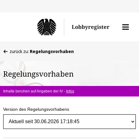
Direk
zum
Men
Lobbyregister
Inhal
öffne
Sie
zurück zu:
Regelungsvorhaben
befinden
sich
Regelungsvorhaben
hier:
Inhalte beruhen auf Angaben der IV -
Infos
Version des Regelungsvorhabens