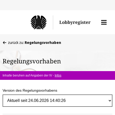
Direk
zum
Men
Lobbyregister
Inhal
öffne
Sie
zurück zu:
Regelungsvorhaben
befinden
sich
Regelungsvorhaben
hier:
Inhalte beruhen auf Angaben der IV -
Infos
Version des Regelungsvorhabens