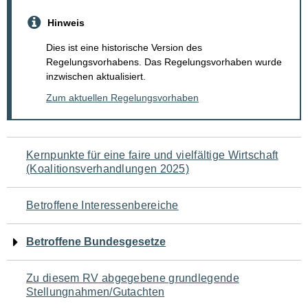
Hinweis
Dies ist eine historische Version des
Regelungsvorhabens. Das Regelungsvorhaben wurde
inzwischen aktualisiert.
Zum aktuellen Regelungsvorhaben
Navigation
Kernpunkte für eine faire und vielfältige Wirtschaft
(Koalitionsverhandlungen 2025)
für
den
Betroffene Interessenbereiche
Seiteninhalt
Betroffene Bundesgesetze
Zu diesem RV abgegebene grundlegende
Stellungnahmen/Gutachten