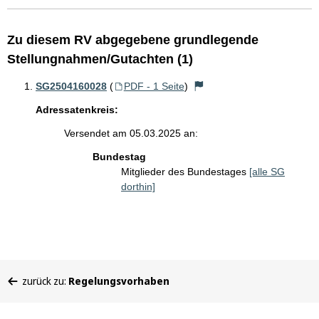
Zu diesem RV abgegebene grundlegende
Stellungnahmen/Gutachten (1)
SG2504160028
(
PDF - 1 Seite
)
Adressatenkreis:
Versendet am 05.03.2025 an:
Bundestag
Mitglieder des Bundestages
[alle SG
dorthin]
Sie
zurück zu:
Regelungsvorhaben
befinden
sich