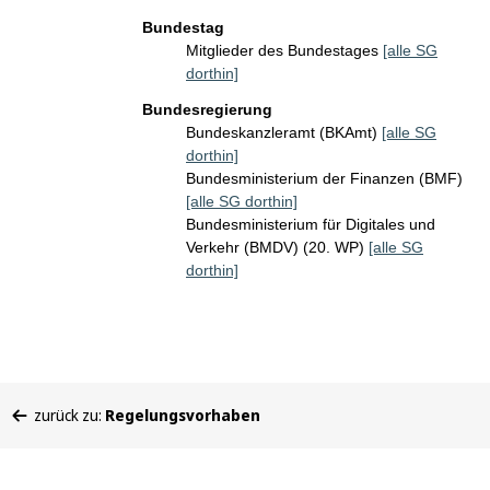
Bundestag
Mitglieder des Bundestages
[alle SG
dorthin]
Bundesregierung
Bundeskanzleramt (BKAmt)
[alle SG
dorthin]
Bundesministerium der Finanzen (BMF)
[alle SG dorthin]
Bundesministerium für Digitales und
Verkehr (BMDV) (20. WP)
[alle SG
dorthin]
Sie
zurück zu:
Regelungsvorhaben
befinden
sich
hier: