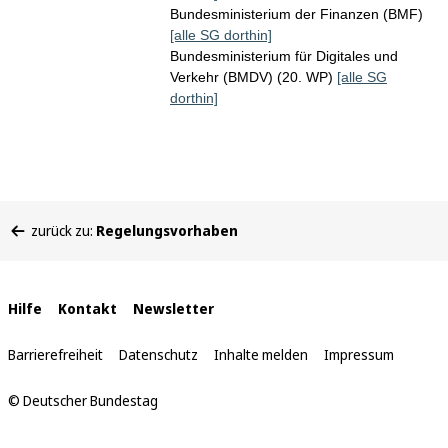
Bundesministerium der Finanzen (BMF)
[alle SG dorthin]
Bundesministerium für Digitales und
Verkehr (BMDV) (20. WP)
[alle SG
dorthin]
Sie
zurück zu:
Regelungsvorhaben
befinden
sich
hier:
Interne
Hilfe
Kontakt
Newsletter
Links
Barrierefreiheit
Datenschutz
Inhalte melden
Impressum
© Deutscher Bundestag