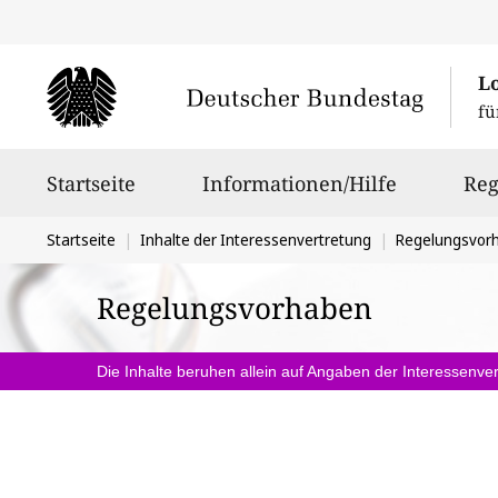
L
fü
Hauptnavigation
Startseite
Informationen/Hilfe
Reg
Sie
Startseite
Inhalte der Interessenvertretung
Regelungsvor
befinden
Regelungsvorhaben
sich
hier:
Die Inhalte beruhen allein auf Angaben der Interessenver