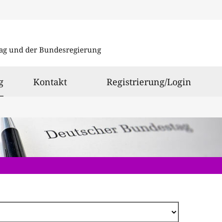
Direkt
zum
ag und der Bundesregierung
Inhalt
ausgewählt
g
Kontakt
Registrierung/Login