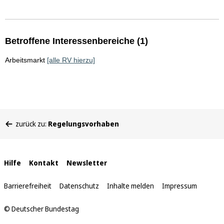
Betroffene Interessenbereiche (1)
Arbeitsmarkt
[alle RV hierzu]
Sie
zurück zu:
Regelungsvorhaben
befinden
sich
hier:
Interne
Hilfe
Kontakt
Newsletter
Links
Barrierefreiheit
Datenschutz
Inhalte melden
Impressum
© Deutscher Bundestag