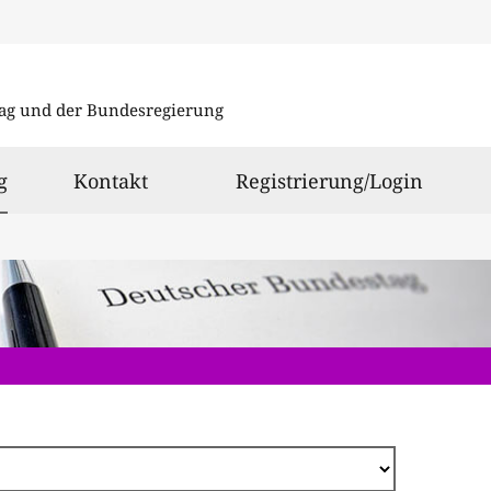
Direkt
zum
ag und der Bundesregierung
Inhalt
ausgewählt
g
Kontakt
Registrierung/Login