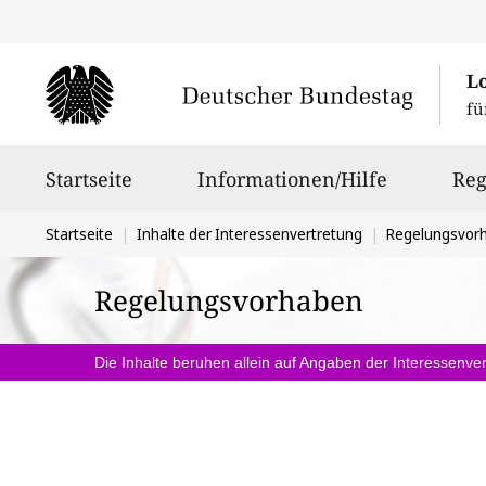
L
fü
Hauptnavigation
Startseite
Informationen/Hilfe
Reg
Sie
Startseite
Inhalte der Interessenvertretung
Regelungsvor
befinden
Regelungsvorhaben
sich
hier:
Die Inhalte beruhen allein auf Angaben der Interessenver