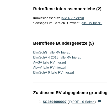
Betroffene Interessenbereiche (2)
Immissionsschutz
[alle RV hierzu]
Sonstiges im Bereich "Umwelt"
[alle RV hierzu]
Betroffene Bundesgesetze (5)
BImSchG
[alle RV hierzu]
BImSchV 4 2013
[alle RV hierzu]
AwSV
[alle RV hierzu]
AbwV
[alle RV hierzu]
BImSchV 9
[alle RV hierzu]
Zu diesem RV abgegebene grundleg
SG2504090007
(
PDF - 6 Seiten
)