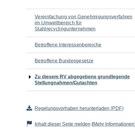
Navigation
Vereinfachung von Genehmigungsverfahren
im Umweltbereich für
für
Stahlrecyclingunternehmen
den
Betroffene Interessenbereiche
Seiteninhalt
Betroffene Bundesgesetze
Zu diesem RV abgegebene grundlegende
Stellungnahmen/Gutachten
Regelungsvorhaben herunterladen (PDF)
Inhalt dieser Seite melden
(
Mehr Informationen