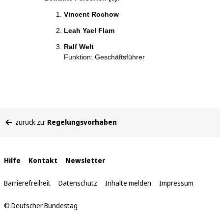
Vincent Rochow
Leah Yael Flam
Ralf Welt
Funktion: Geschäftsführer
Sie
zurück zu:
Regelungsvorhaben
befinden
sich
hier:
Interne
Hilfe
Kontakt
Newsletter
Links
Barrierefreiheit
Datenschutz
Inhalte melden
Impressum
© Deutscher Bundestag