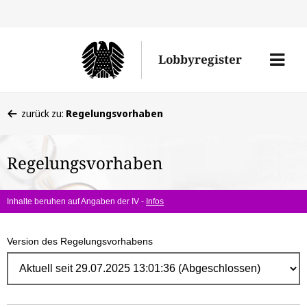
Direk
zum
Men
Lobbyregister
Inhal
öffne
Sie
zurück zu:
Regelungsvorhaben
befinden
sich
Regelungsvorhaben
hier:
Inhalte beruhen auf Angaben der IV -
Infos
Version des Regelungsvorhabens