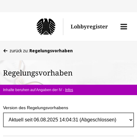
Direk
zum
Men
Lobbyregister
Inhal
öffne
Sie
zurück zu:
Regelungsvorhaben
befinden
sich
Regelungsvorhaben
hier:
Inhalte beruhen auf Angaben der IV -
Infos
Version des Regelungsvorhabens