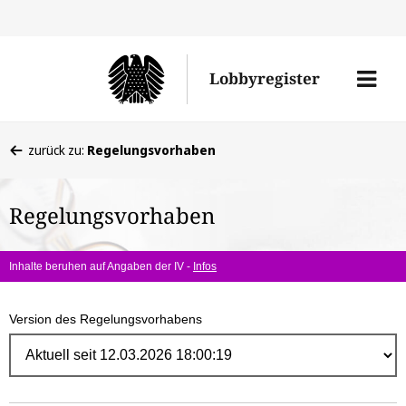
Direk
zum
Men
Lobbyregister
Inhal
öffne
Sie
zurück zu:
Regelungsvorhaben
befinden
sich
Regelungsvorhaben
hier:
Inhalte beruhen auf Angaben der IV -
Infos
Version des Regelungsvorhabens