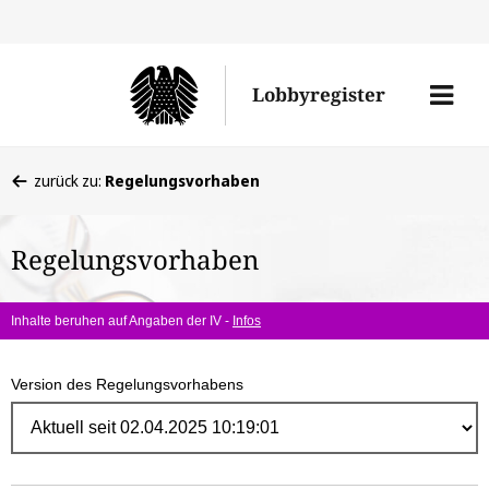
Direk
zum
Men
Lobbyregister
Inhal
öffne
Sie
zurück zu:
Regelungsvorhaben
befinden
sich
Regelungsvorhaben
hier:
Inhalte beruhen auf Angaben der IV -
Infos
Version des Regelungsvorhabens