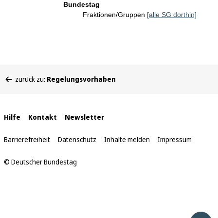
Bundestag
Fraktionen/Gruppen
[alle SG dorthin]
Sie
zurück zu:
Regelungsvorhaben
befinden
sich
hier:
Interne
Hilfe
Kontakt
Newsletter
Links
Barrierefreiheit
Datenschutz
Inhalte melden
Impressum
© Deutscher Bundestag