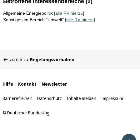
Betroffene Interessenbereiche (2)
Allgemeine Energiepolitik
[alle RV hierzu]
Sonstiges im Bereich "Umwelt"
[alle RV hierzu]
Sie
zurück zu:
Regelungsvorhaben
befinden
sich
hier:
Interne
Hilfe
Kontakt
Newsletter
Links
Barrierefreiheit
Datenschutz
Inhalte melden
Impressum
© Deutscher Bundestag