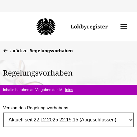
Direk
zum
Men
Lobbyregister
Inhal
öffne
Sie
zurück zu:
Regelungsvorhaben
befinden
sich
Regelungsvorhaben
hier:
Inhalte beruhen auf Angaben der IV -
Infos
Version des Regelungsvorhabens