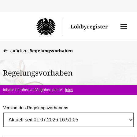
Direk
zum
Men
Lobbyregister
Inhal
öffne
Sie
zurück zu:
Regelungsvorhaben
befinden
sich
Regelungsvorhaben
hier:
Inhalte beruhen auf Angaben der IV -
Infos
Version des Regelungsvorhabens