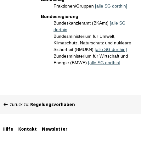
Fraktionen/Gruppen
[alle SG dorthin]
Bundesregierung
Bundeskanzleramt (BKAmt)
[alle SG
dorthin]
Bundesministerium für Umwelt,
Klimaschutz, Naturschutz und nukleare
Sicherheit (BMUKN)
[alle SG dorthin]
Bundesministerium für Wirtschaft und
Energie (BMWE)
[alle SG dorthin]
Sie
zurück zu:
Regelungsvorhaben
befinden
sich
hier:
Interne
Hilfe
Kontakt
Newsletter
Links