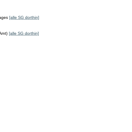
tages
[alle SG dorthin]
KAmt)
[alle SG dorthin]