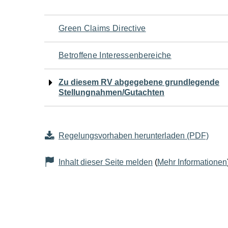
Navigation
Green Claims Directive
für
Betroffene Interessenbereiche
den
Zu diesem RV abgegebene grundlegende
Stellungnahmen/Gutachten
Seiteninhalt
Regelungsvorhaben herunterladen (PDF)
Inhalt dieser Seite melden
(
Mehr Informationen