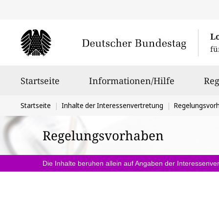
L
fü
Hauptnavigation
Startseite
Informationen/Hilfe
Reg
Sie
Startseite
Inhalte der Interessenvertretung
Regelungsvor
befinden
Regelungsvorhaben
sich
hier:
Die Inhalte beruhen allein auf Angaben der Interessenver