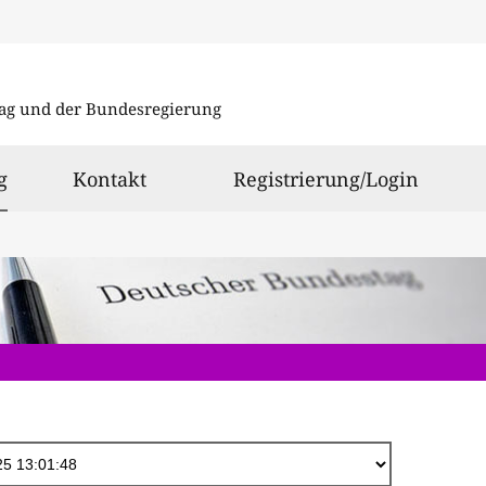
Direkt
zum
ag und der Bundesregierung
Inhalt
ausgewählt
g
Kontakt
Registrierung/Login