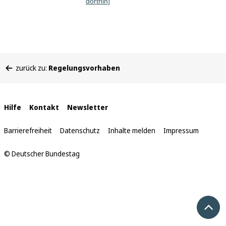
dorthin]
Sie
zurück zu:
Regelungsvorhaben
befinden
sich
hier:
Interne
Hilfe
Kontakt
Newsletter
Links
Barrierefreiheit
Datenschutz
Inhalte melden
Impressum
© Deutscher Bundestag
Nach