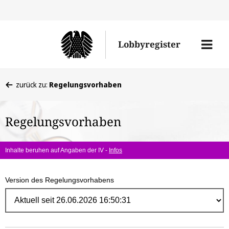
Direk
zum
Men
Lobbyregister
Inhal
öffne
Sie
zurück zu:
Regelungsvorhaben
befinden
sich
Regelungsvorhaben
hier:
Inhalte beruhen auf Angaben der IV -
Infos
Version des Regelungsvorhabens