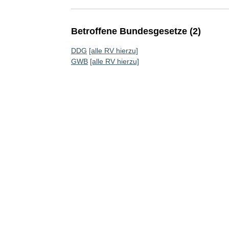
Betroffene Bundesgesetze (2)
DDG
[alle RV hierzu]
GWB
[alle RV hierzu]