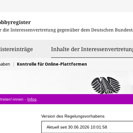
obbyregister
r die Interessenvertretung gegenüber dem
Deutschen Bundest
istereinträge
Inhalte der Interessenvertretun
haben
Kontrolle für Online-Plattformen
treter/-innen -
Infos
.
Version des Regelungsvorhabens