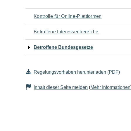
Navigation
Kontrolle für Online-Plattformen
für
Betroffene Interessenbereiche
den
Betroffene Bundesgesetze
Seiteninhalt
Regelungsvorhaben herunterladen (PDF)
Inhalt dieser Seite melden
(
Mehr Informationen