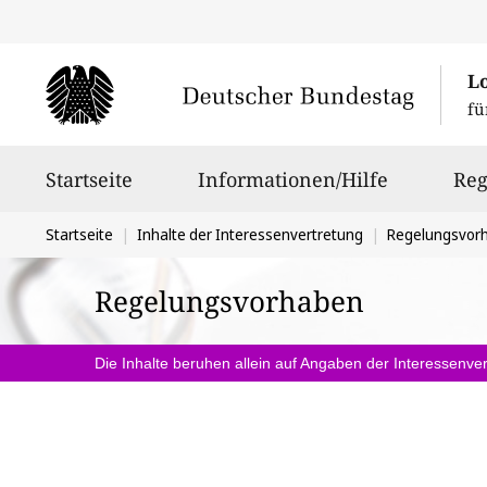
L
fü
Hauptnavigation
Startseite
Informationen/Hilfe
Reg
Sie
Startseite
Inhalte der Interessenvertretung
Regelungsvor
befinden
Regelungsvorhaben
sich
hier:
Die Inhalte beruhen allein auf Angaben der Interessenver