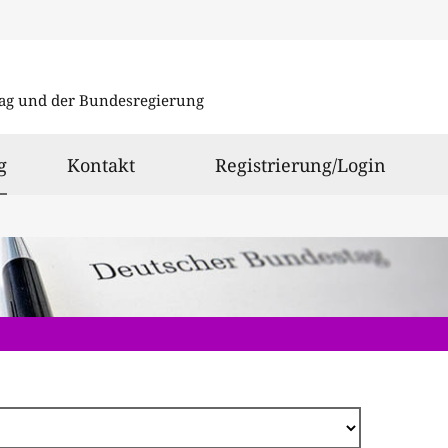
Direkt
zum
ag und der Bundesregierung
Inhalt
ausgewählt
g
Kontakt
Registrierung/Login