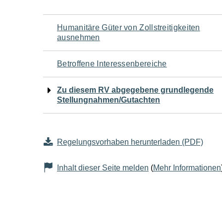
Navigation
Humanitäre Güter von Zollstreitigkeiten
ausnehmen
für
Betroffene Interessenbereiche
den
Zu diesem RV abgegebene grundlegende
Seiteninhalt
Stellungnahmen/Gutachten
Regelungsvorhaben herunterladen (PDF)
Inhalt dieser Seite melden
(
Mehr Informationen