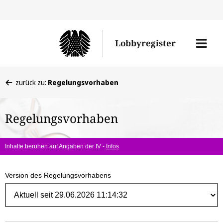
Direk
zum
Men
Lobbyregister
Inhal
öffne
Sie
zurück zu:
Regelungsvorhaben
befinden
sich
Regelungsvorhaben
hier:
Inhalte beruhen auf Angaben der IV -
Infos
Version des Regelungsvorhabens