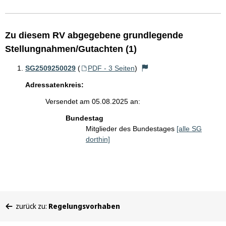
Zu diesem RV abgegebene grundlegende
Stellungnahmen/Gutachten (1)
SG2509250029
(
PDF - 3 Seiten
)
Adressatenkreis:
Versendet am 05.08.2025 an:
Bundestag
Mitglieder des Bundestages
[alle SG
dorthin]
Sie
zurück zu:
Regelungsvorhaben
befinden
sich