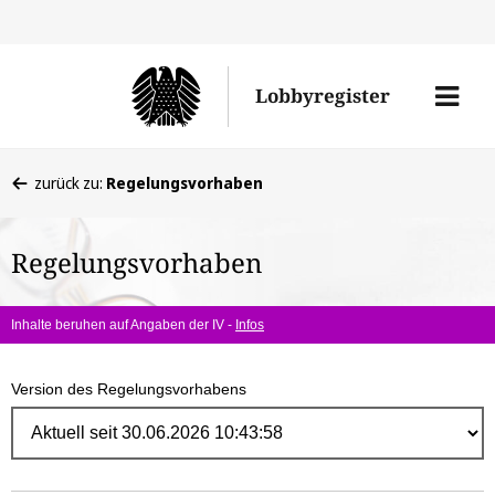
Direk
zum
Men
Lobbyregister
Inhal
öffne
Sie
zurück zu:
Regelungsvorhaben
befinden
sich
Regelungsvorhaben
hier:
Inhalte beruhen auf Angaben der IV -
Infos
Version des Regelungsvorhabens