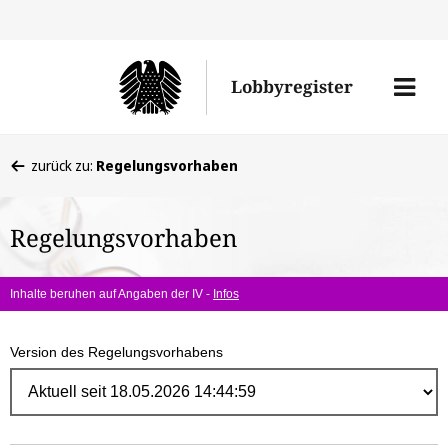
Direk
zum
Men
Lobbyregister
Inhal
öffne
Sie
zurück zu:
Regelungsvorhaben
befinden
sich
Regelungsvorhaben
hier:
Inhalte beruhen auf Angaben der IV -
Infos
Version des Regelungsvorhabens