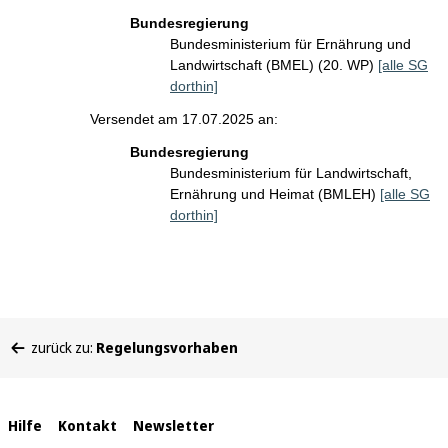
Bundesregierung
Bundesministerium für Ernährung und
Landwirtschaft (BMEL) (20. WP)
[alle SG
dorthin]
Versendet am 17.07.2025 an:
Bundesregierung
Bundesministerium für Landwirtschaft,
Ernährung und Heimat (BMLEH)
[alle SG
dorthin]
Sie
zurück zu:
Regelungsvorhaben
befinden
sich
hier:
Interne
Hilfe
Kontakt
Newsletter