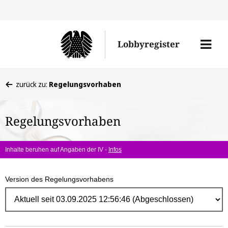
Direk
zum
Men
Lobbyregister
Inhal
öffne
Sie
zurück zu:
Regelungsvorhaben
befinden
sich
Regelungsvorhaben
hier:
Inhalte beruhen auf Angaben der IV -
Infos
Version des Regelungsvorhabens