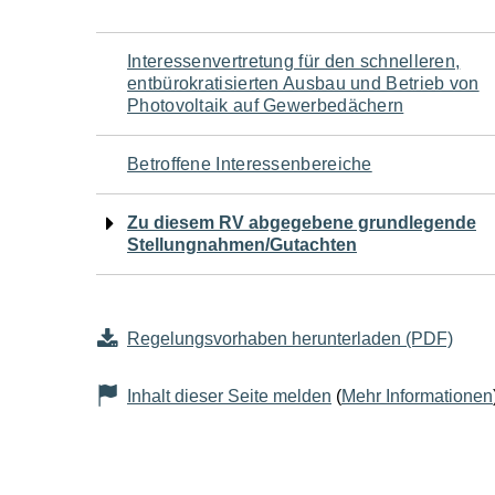
Navigation
Interessenvertretung für den schnelleren,
entbürokratisierten Ausbau und Betrieb von
für
Photovoltaik auf Gewerbedächern
den
Betroffene Interessenbereiche
Seiteninhalt
Zu diesem RV abgegebene grundlegende
Stellungnahmen/Gutachten
Regelungsvorhaben herunterladen (PDF)
Inhalt dieser Seite melden
(
Mehr Informationen