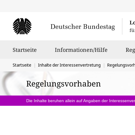
L
fü
Hauptnavigation
Startseite
Informationen/Hilfe
Reg
Sie
Startseite
Inhalte der Interessenvertretung
Regelungsvor
befinden
Regelungsvorhaben
sich
hier:
Die Inhalte beruhen allein auf Angaben der Interessenver