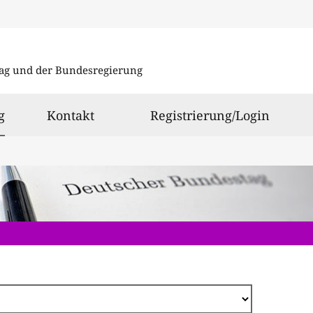
Direkt
zum
ag und der Bundesregierung
Inhalt
ausgewählt
g
Kontakt
Registrierung/Login