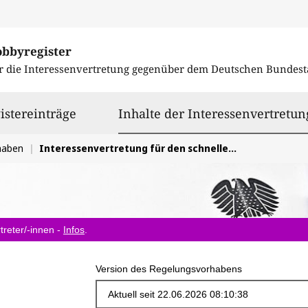
obbyregister
r die Interessenvertretung gegenüber dem
Deutschen Bundest
istereinträge
Inhalte der Interessenvertretun
haben
Interessenvertretung für den schnelleren, entbürokratisierten Ausbau und Betrieb von Photovoltaik auf Gewerbedächern
treter/-innen -
Infos
.
Version des Regelungsvorhabens