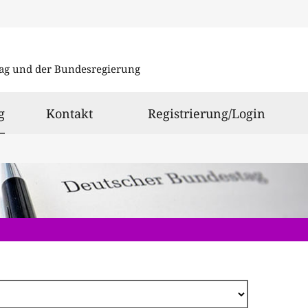
Direkt
zum
ag und der Bundesregierung
Inhalt
ausgewählt
g
Kontakt
Registrierung/Login