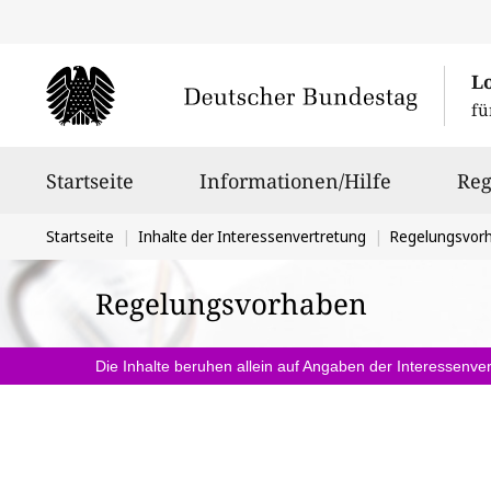
L
fü
Hauptnavigation
Startseite
Informationen/Hilfe
Reg
Sie
Startseite
Inhalte der Interessenvertretung
Regelungsvor
befinden
Regelungsvorhaben
sich
hier:
Die Inhalte beruhen allein auf Angaben der Interessenver