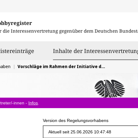
obbyregister
r die Interessenvertretung gegenüber dem
Deutschen Bundest
istereinträge
Inhalte der Interessenvertretun
haben
Vorschläge im Rahmen der Initiative der Europäischen Kommission zur Vereinfachung und Entbürokratisierung der Rechtsvorschriften
treter/-innen -
Infos
.
Version des Regelungsvorhabens