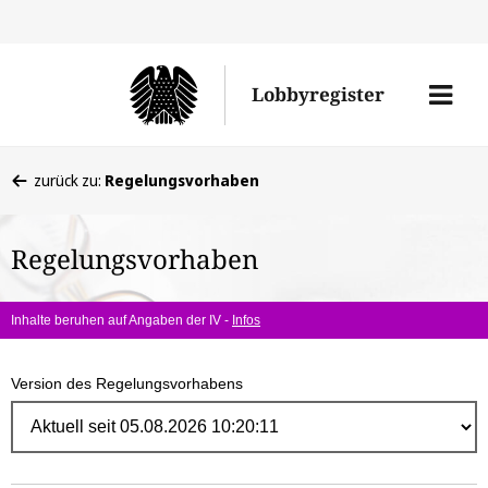
Direk
zum
Men
Lobbyregister
Inhal
öffne
Sie
zurück zu:
Regelungsvorhaben
befinden
sich
Regelungsvorhaben
hier:
Inhalte beruhen auf Angaben der IV -
Infos
Version des Regelungsvorhabens