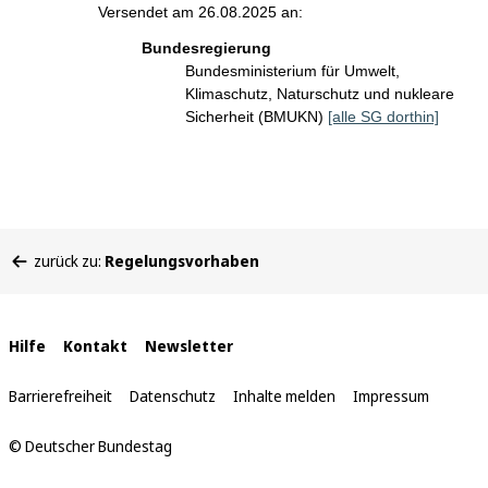
Versendet am 26.08.2025 an:
Bundesregierung
Bundesministerium für Umwelt,
Klimaschutz, Naturschutz und nukleare
Sicherheit (BMUKN)
[alle SG dorthin]
Sie
zurück zu:
Regelungsvorhaben
befinden
sich
hier:
Interne
Hilfe
Kontakt
Newsletter
Links
Barrierefreiheit
Datenschutz
Inhalte melden
Impressum
© Deutscher Bundestag