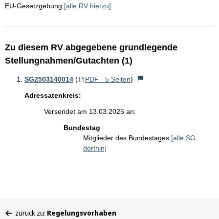
EU-Gesetzgebung
[alle RV hierzu]
Zu diesem RV abgegebene grundlegende
Stellungnahmen/Gutachten (1)
SG2503140014
(
PDF - 5 Seiten
)
Adressatenkreis:
Versendet am 13.03.2025 an:
Bundestag
Mitglieder des Bundestages
[alle SG
dorthin]
Sie
zurück zu:
Regelungsvorhaben
befinden