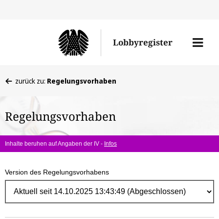
Direk
zum
Men
Lobbyregister
Inhal
öffne
Sie
zurück zu:
Regelungsvorhaben
befinden
sich
Regelungsvorhaben
hier:
Inhalte beruhen auf Angaben der IV -
Infos
Version des Regelungsvorhabens