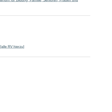
erium für Bildung, Familie, Senioren, Frauen und
[alle RV hierzu]