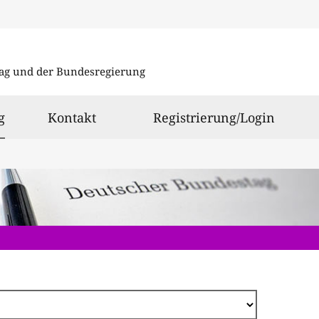
Direkt
zum
ag und der Bundesregierung
Inhalt
ausgewählt
g
Kontakt
Registrierung/Login