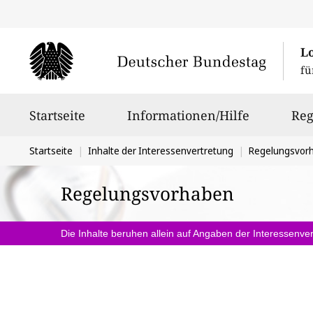
L
fü
Hauptnavigation
Startseite
Informationen/Hilfe
Reg
Sie
Startseite
Inhalte der Interessenvertretung
Regelungsvor
befinden
Regelungsvorhaben
sich
hier:
Die Inhalte beruhen allein auf Angaben der Interessenver