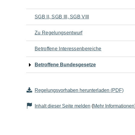
Navigation
SGB II, SGB III, SGB VIII
für
Zu Regelungsentwurf
den
Betroffene Interessenbereiche
Seiteninhalt
Betroffene Bundesgesetze
Regelungsvorhaben herunterladen (PDF)
Inhalt dieser Seite melden
(
Mehr Informationen