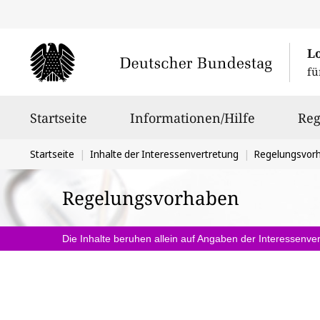
L
fü
Hauptnavigation
Startseite
Informationen/Hilfe
Reg
Sie
Startseite
Inhalte der Interessenvertretung
Regelungsvor
befinden
Regelungsvorhaben
sich
hier:
Die Inhalte beruhen allein auf Angaben der Interessenver