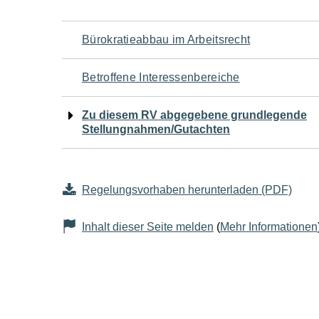
Navigation
Bürokratieabbau im Arbeitsrecht
für
Betroffene Interessenbereiche
den
Zu diesem RV abgegebene grundlegende
Stellungnahmen/Gutachten
Seiteninhalt
Regelungsvorhaben herunterladen (PDF)
Inhalt dieser Seite melden
(
Mehr Informationen