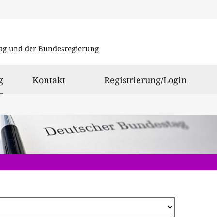
Direkt
zum
ag und der Bundesregierung
Inhalt
ausgewählt
g
Kontakt
Registrierung/Login