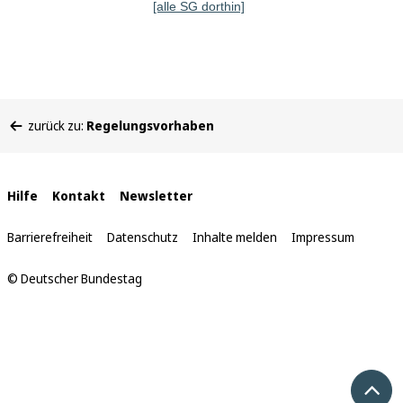
[alle SG dorthin]
Sie
zurück zu:
Regelungsvorhaben
befinden
sich
hier:
Interne
Hilfe
Kontakt
Newsletter
Links
Barrierefreiheit
Datenschutz
Inhalte melden
Impressum
© Deutscher Bundestag
Nach