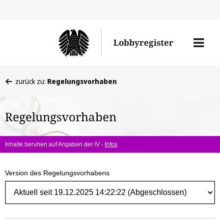
Direk
zum
Men
Lobbyregister
Inhal
öffne
Sie
zurück zu:
Regelungsvorhaben
befinden
sich
Regelungsvorhaben
hier:
Inhalte beruhen auf Angaben der IV -
Infos
Version des Regelungsvorhabens