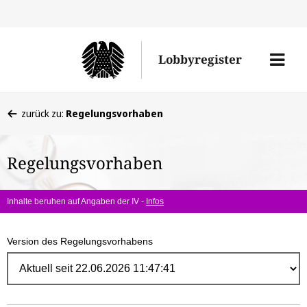
Direk
zum
Men
Lobbyregister
Inhal
öffne
Sie
zurück zu:
Regelungsvorhaben
befinden
sich
Regelungsvorhaben
hier:
Inhalte beruhen auf Angaben der IV -
Infos
Version des Regelungsvorhabens