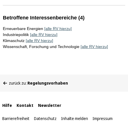
Betroffene Interessenbereiche (4)
Erneuerbare Energien
[alle RV hierzu]
Industriepolitik
[alle RV hierzu]
Klimaschutz
[alle RV hierzu]
Wissenschaft, Forschung und Technologie
[alle RV hierzu]
Sie
zurück zu:
Regelungsvorhaben
befinden
sich
hier:
Interne
Hilfe
Kontakt
Newsletter
Links
Barrierefreiheit
Datenschutz
Inhalte melden
Impressum