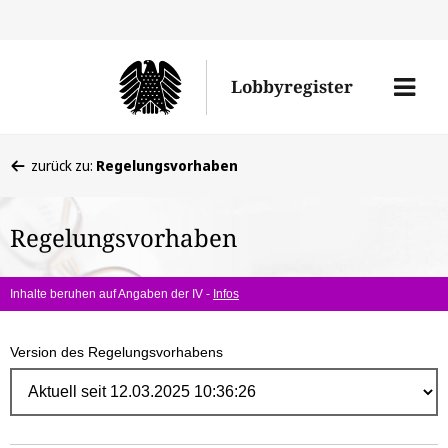
Direk
zum
Men
Lobbyregister
Inhal
öffne
Sie
zurück zu:
Regelungsvorhaben
befinden
sich
Regelungsvorhaben
hier:
Inhalte beruhen auf Angaben der IV -
Infos
Version des Regelungsvorhabens