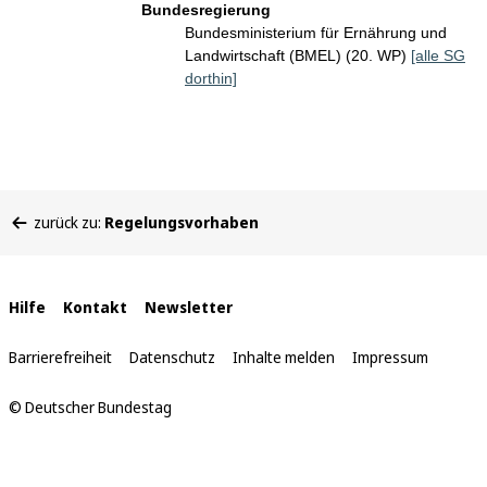
Bundesregierung
Bundesministerium für Ernährung und
Landwirtschaft (BMEL) (20. WP)
[alle SG
dorthin]
Sie
zurück zu:
Regelungsvorhaben
befinden
sich
hier:
Interne
Hilfe
Kontakt
Newsletter
Links
Barrierefreiheit
Datenschutz
Inhalte melden
Impressum
© Deutscher Bundestag