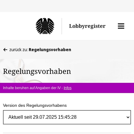
Direk
zum
Men
Lobbyregister
Inhal
öffne
Sie
zurück zu:
Regelungsvorhaben
befinden
sich
Regelungsvorhaben
hier:
Inhalte beruhen auf Angaben der IV -
Infos
Version des Regelungsvorhabens