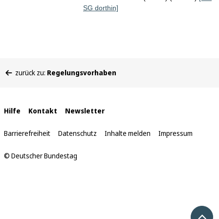
SG dorthin]
Sie
zurück zu:
Regelungsvorhaben
befinden
sich
hier:
Interne
Hilfe
Kontakt
Newsletter
Links
Barrierefreiheit
Datenschutz
Inhalte melden
Impressum
© Deutscher Bundestag
Nach