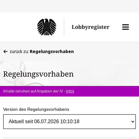
Direk
zum
Men
Lobbyregister
Inhal
öffne
Sie
zurück zu:
Regelungsvorhaben
befinden
sich
Regelungsvorhaben
hier:
Inhalte beruhen auf Angaben der IV -
Infos
Version des Regelungsvorhabens