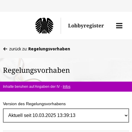
Direk
zum
Men
Lobbyregister
Inhal
öffne
Sie
zurück zu:
Regelungsvorhaben
befinden
sich
Regelungsvorhaben
hier:
Inhalte beruhen auf Angaben der IV -
Infos
Version des Regelungsvorhabens