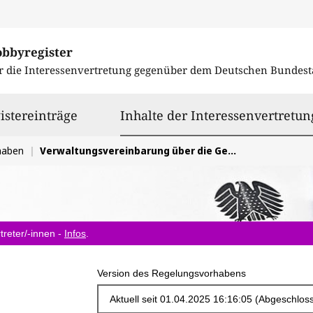
obbyregister
r die Interessenvertretung gegenüber dem
Deutschen Bundest
istereinträge
Inhalte der Interessenvertretun
haben
Verwaltungsvereinbarung über die Gewährung von Finanzhilfen des Bundes im Bereich des sozialen Wohnungsbaus 2024 (VV Sozialer Wohnungsbau 2024)
treter/-innen -
Infos
.
Version des Regelungsvorhabens