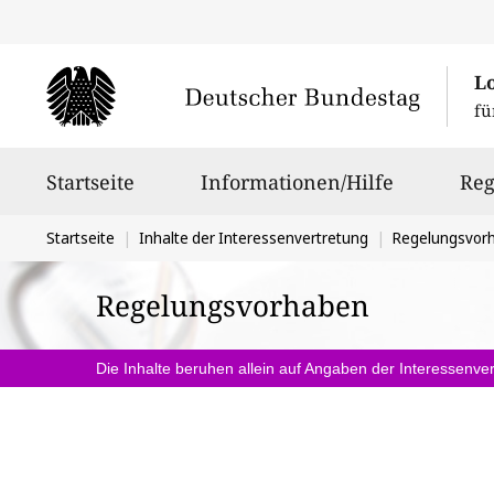
L
fü
Hauptnavigation
Startseite
Informationen/Hilfe
Reg
Sie
Startseite
Inhalte der Interessenvertretung
Regelungsvor
befinden
Regelungsvorhaben
sich
hier:
Die Inhalte beruhen allein auf Angaben der Interessenver