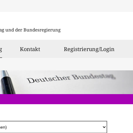
Direkt
zum
ag und der Bundesregierung
Inhalt
ausgewählt
g
Kontakt
Registrierung/Login