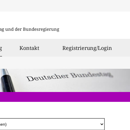
Direkt
zum
ag und der Bundesregierung
Inhalt
ausgewählt
g
Kontakt
Registrierung/Login