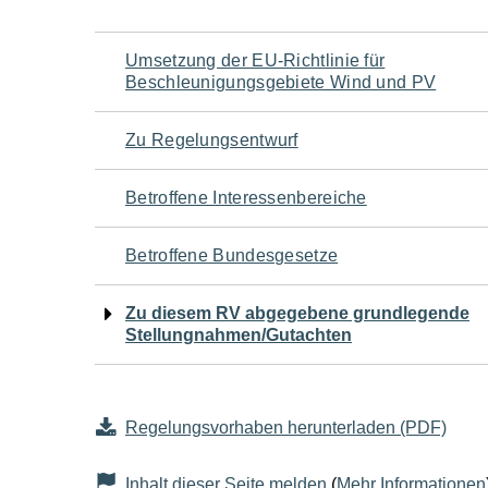
Navigation
Umsetzung der EU-Richtlinie für
Beschleunigungsgebiete Wind und PV
für
Zu Regelungsentwurf
den
Betroffene Interessenbereiche
Seiteninhalt
Betroffene Bundesgesetze
Zu diesem RV abgegebene grundlegende
Stellungnahmen/Gutachten
Regelungsvorhaben herunterladen (PDF)
Inhalt dieser Seite melden
(
Mehr Informationen