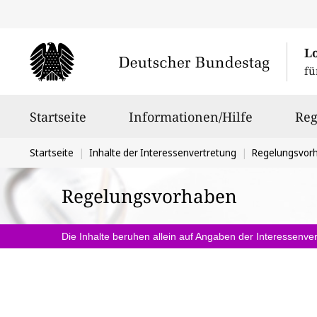
L
fü
Hauptnavigation
Startseite
Informationen/Hilfe
Reg
Sie
Startseite
Inhalte der Interessenvertretung
Regelungsvor
befinden
Regelungsvorhaben
sich
hier:
Die Inhalte beruhen allein auf Angaben der Interessenver